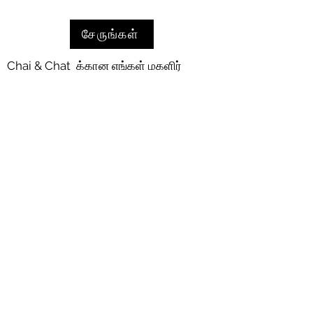
சேருங்கள்
Chai & Chat க்கான எங்கள் மகளிர்
குழுவில் சேரவும்
ஒவ்வொரு மாதமும் பல்வேறு இடங்களில்
Chai & Chat நிகழ்வுகள்
நடத்தப்படுகின்றன - உள்ளூர் பூங்காக்கள்
மற்றும் நூலகங்கள் முதல் பெண்களுக்குச்
சொந்தமான வணிகங்கள் வரை.
பிரச்சினைகளைப் பற்றி விவாதிக்கவும்,
அவர்களின் கதைகளைப் பகிர்ந்து
கொள்ளவும், பல்வேறு செயல்பாடுகள்
மற்றும் வெளியூர்களை அனுபவிக்கவும்
பெண்கள் ஒன்று கூடுவதற்கு ஆதரவான
மற்றும் பாதுகாப்பான இடங்களை நாங்கள்