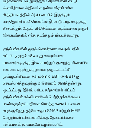
வழக்கமாகப் பெறுவதற்கும் அவர்களின் வீட்டு
அளவிற்கான அதிகபட்ச நன்மைக்கும் உள்ள
வித்தியாசத்தின் அடிப்படையில் இருக்கும்.
எமர்ஜென்சி சப்ளிமெண்ட்ஸ் இரண்டு மாதங்களுக்கு
கிடைக்கும், மேலும் SNAPக்கான வழக்கமான தகுதி
நிர்ணயங்களில் எந்த தடங்கலும் ஏற்படக்கூடாது.
குடும்பங்களின் முதல்
கொரோனா
வைரஸ் பதில்
சட்டம், 5 முதல் 18 வயது வரையிலான
மாணவர்களுக்கு இலவச மற்றும் குறைந்த விலையில்
உணவை வழங்குவதற்கான ஒரு கூட்டாட்சி
முன்முயற்சியான Pandemic EBT (P-EBT) ஐ
செயல்படுத்துவதற்கு அங்கீகாரம் அளித்துள்ளது.
மூடப்பட்டது. இந்தப் புதிய, தற்காலிகத் திட்டம்
குடும்பங்கள் கல்வியாண்டில் பெற்றிருக்கக்கூடிய
பலன்களுக்குப் பதிலாக மொத்த உணவுப் பலனை
வழங்குகிறது. தற்போதைய SNAP மற்றும் MFIP
பெறுநர்கள் விண்ணப்பிக்கத் தேவையில்லை,
நன்மைகள் தானாகவே வழங்கப்படும்.