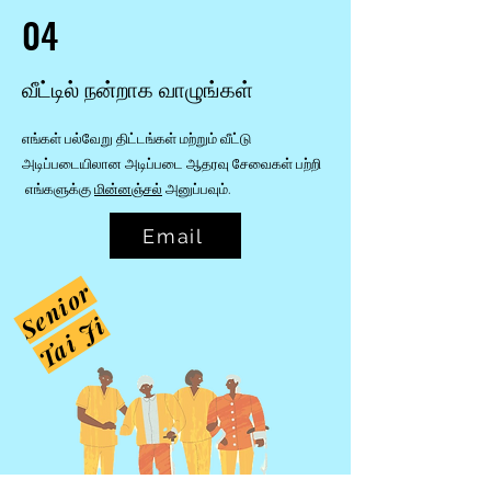
04
வீட்டில் நன்றாக வாழுங்கள்
எங்கள் பல்வேறு திட்டங்கள் மற்றும் வீட்டு
அடிப்படையிலான அடிப்படை ஆதரவு சேவைகள் பற்றி
எங்களுக்கு
மின்னஞ்சல்
அனுப்பவும்.
Email
e
n
i
o
r
T
a
i
J
S
i