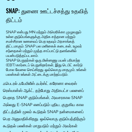
SNAP: துணை ஊட்டச்சத்து உதவித்
திட்டம்
SNAP என்பது MN மற்றும் அமெரிக்கா முழுவதும்
உள்ள குடும்பங்களுக்கு அதிக சத்தான மற்றும்
சமச்சீரான உணவைப் பெற உதவும் அரசாங்கத்
திட்டமாகும். SNAP பல மளிகைக் கடைகள், உழவர்
சந்தைகள் மற்றும் மூத்த சாப்பாட்டு தளங்களில்
பயன்படுத்தப்படலாம்.
SNAP பெறுநர்கள் ஒரு மின்னணு பயன் பரிமாற்ற
(EBT) கார்டைப் பெறுகிறார்கள், இது டெபிட் கார்டு
போல வேலை செய்கிறது. ஒவ்வொரு மாதமும், உங்கள்
பலன்கள் உங்கள் அட்டைக்கு மாற்றப்படும்.
ஃபெடரல் ஃபேமிலீஸ் ஃபர்ஸ்ட் கரோனா வைரஸ்
ரெஸ்பான்ஸ் ஆக்ட், தற்போது அதிகபட்ச பலனைப்
பெறாத SNAP குடும்பங்கள், அவசரகால SNAP
அல்லது E-SNAP எனப்படும் புதிய, குறுகிய கால
திட்டத்தின் மூலம் கூடுதல் SNAP நன்மைகளைப்
பெற அனுமதிக்கிறது. ஒவ்வொரு குடும்பத்திற்கும்
கூடுதல் பலன்கள் மாறுபடும் மற்றும் அவர்கள்