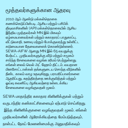
மூத்தவர்களுக்கான ஆதரவு
2010 ஆம் ஆண்டு மக்கள்தொகை
கணக்கெடுப்பின்படி, ஆசிய மற்றும் பசிபிக்
தீவுவாசிகளின் (API) மக்கள்தொகையில் ஆசிய
இந்திய மூத்தவர்கள் MN இல் மிகவும்
ஏழ்மையானவர்கள் மற்றும் சுகாதாரப் பாதுகாப்பு,
வீட்டுவசதி, உணவு மற்றும் போக்குவரத்து உள்ளிட்ட
கடுமையான தேவைகளைக் கொண்டுள்ளனர்.
SEWA-AIFW ஆனது MN இல் 65 வயதுக்கு
மேற்பட்ட முதியவர்களுக்கு வீடு மற்றும் சமூகம்
சார்ந்த சேவைகளை வழங்க உரிமம் பெற்றுள்ளது.
எங்கள் லைவ் வெல் அட் ஹோம் திட்டம், வயதான
மினசோட்டான்கள் தங்களுடைய சொந்த வீடுகளில்
நீண்ட காலம் வாழ உதவுகிறது, பராமரிப்பாளர்களை
ஆதரிப்பது, சுதந்திரத்தை ஊக்குவித்தல் மற்றும்
ஓய்வு கவனிப்பு ஆகியவற்றை உள்ளடக்கிய
சேவைகளை வழங்குவதன் மூலம்.
SEWA மாதாந்திர சுகாதார கிளினிக்குகள் மற்றும்
வருடாந்திர கண்காட்சிகளையும் ஏற்பாடு செய்கிறது.
இந்த கிளினிக்குகளை வழங்குவதன் மூலம், எங்கள்
முதியவர்களின் ஆரோக்கியத்தை மேம்படுத்தவும்,
நாள்பட்ட நோய் மேலாண்மைக்கு அனுமதிக்கவும்