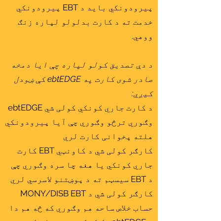
پیرودونکي باید د EBT پیرودونکي
خدمت ته د کارت بدلولو لپاره زنګ
ووهي.
د دې تصدیق کولو لپاره چې ایا دمخه
صادر شوی کارت په ebtEDGE کې ښودل
کیږي:
د کارت جاري کونکي کولی شي ebtEDGE
وګوري ترڅو وګوري چې آیا پیرودونکي
هلته پخوانی کارت لري
کارګر کولی شي د کاونټي EBT کارت
جاري کونکي یا هغه چا سره وګوري چې
د EBT سیسټم ته د پوښتنو لاسرسي لري
کارګر کولی شي د MONY/DISB EBT
حساب خلاص ساحه هم وګوري که څه هم دا