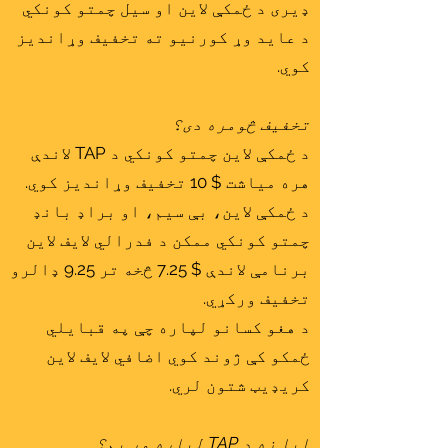
ډیری د ځمکې لاین او سیل چمتو کونکي
د عاید وړ کورنیو ته تخفیف وړاندیز
کوي.
تخفیف څومره دی؟
د ځمکې لاین چمتو کونکي د TAP لاندې
هره میاشت $ 10 تخفیف وړاندیز کوي.
د ځمکې لاین، بې سیم، او براډ بانډ
چمتو کونکي ممکن د فدرالي لایف لاین
برنامې لاندې $ 7.25 څخه تر 9.25 ډالرو
تخفیف ورکړي.
د هغو کسانو لپاره چې په قبایلي
ځمکو کې ژوند کوي اضافي لایف لاین
کریډیټ شتون لري.
ایا زه د TAP لپاره وړ یم؟