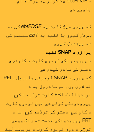
د ebtEDGE چک کولو په پرتله لږ
باوري دی.
که چیرې هیڅ کارت په ebtEDGE کې نه
ښودل کیږي یا قضیه په EBT سیسټم کې
نه پیژندل کیږي
یوازې د SNAP قضیه
د پیرودونکي لومړی کارت د کاونټي
دفتر کې صادر کیدی شي.
که چیرې د SNAP لومړنی صادرول د REI
له لارې وي، نو صادرول به د
بریښنالیک EBT کارت تولید نکړي.
پیرودونکی کولی شي خپل لومړی کارت
د کاونټي دفتر کې ترلاسه کړي یا د
EBT پیرودونکي خدمت ته زنګ ووهي
ترڅو د دوی لومړی کارت د بریښنالیک