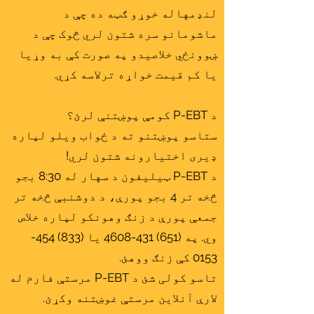
لنډمهاله خوړو ګټه ده چې د
ماشومانو سره شتون لري څوک چې د
ښوونځي خلاصیدو په صورت کې به وړیا
یا کم قیمت خواړه ترلاسه کړي.
د P-EBT کومې پوښتنې لرئ؟
ستاسو پوښتنو ته د ځواب ویلو لپاره
ډیری اختیارونه شتون لري!
د P-EBT ټیلیفون د سهار له 8:30 بجو
څخه تر 4 بجو پورې، د دوشنبې څخه تر
جمعې پورې د زنګ وهونکو لپاره خلاص
وي. په
(651) 431-4608
یا
(833) 454-
0153
کې زنګ ووهئ.
تاسو کولی شئ د P-EBT مرستې فارم له
لارې آنلاین مرستې غوښتنه وکړئ.