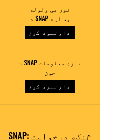
نور یی ولوله
د SNAP په اړه
ډاونلوډ کړئ
د SNAP تازه معلومات
جون
ډاونلوډ کړئ
SNAP: څنګه درخواست