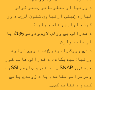
د وړتیا او معلوماتو چمتو کولو
لپاره ځینې اړتیاوې شتون لري. د وړ
کیدو لپاره، تاسو باید:
د فدرالي بې وزلۍ لارښودونو 135٪ یا
لږ عاید ولرئ.
د دې پروګرامونو څخه د یوې لپاره
وړتیا: میډیکاډ، د فدرالي عامه کور
مرستې، SNAP یا د خوړو ټاپه، SSI، د
وترنرانو تقاعد، یا د ژوندي پاتې
کیدو د تقاعد ګټې.
په بل عبارت، که تاسو په SNAP کې
یاست، نو تاسو په اتوماتيک ډول د
TAP لپاره وړ یاست! د وړتیا لپاره د
تلیفون خدمت باید ستاسو په نوم وي.