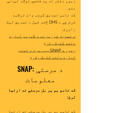
زموږ دفتر ته په شخصي توګه لیدنې
منو.
که تاسو تصدیق کوئ، ډاډ ترلاسه
کړئ چې د DHS څخه خپل د تصدیق لیک
راوړئ.
د تصدیق فورمو ته د لاسرسي لپاره
دلته کلیک وکړئ
زموږ د SNAP ټیم سره د تماس
لپاره دلته کلیک وکړئ
SNAP: د مرستې
معلومات
که تاسو یو پر بل مرستې ته اړتیا
لرئ:
که تاسو یو پر بل مرستې ته اړتیا