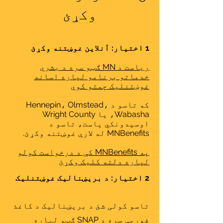
وکړئ
1 اختیار: آنلاین غوښتنه وکړئ
ریاست د MN ګټو سره د بشري
خدماتو برنامو لپاره اسانه
غوښتنلیک چمتو کوي
که تاسو د Hennepin، Olmstead،
Wabasha، یا Wright County
اوسیدونکي یاست، تاسو د
MNBenefits له لارې غوښتنه وکړئ.
په MNBenefits کې د درخواست کولو
لپاره دلته کلیک وکړئ
2 اختیار: د بریښنالیک غوښتنلیک
تاسو کولی شئ د بریښنالیک د کاغذ
فورمې سره د SNAP ګټو لپاره