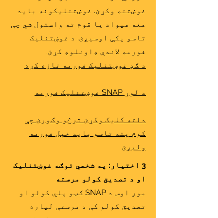
غوښتنه وکړئ. غوښتنلیکونه باید
هغه هیواد یا قوم ته واستول شي چې
تاسو پکې اوسیږئ. د غوښتنلیک
فورمه لاندې ډاونلوډ کړئ.
د ګډ غوښتنلیک فورمه تازه کړه
د لوړ SNAP غوښتنلیک فورمه
دلته کلیک وکړئ ترڅو وګورئ چې
کوم پته تاسو باید خپل فورمه
ولیږئ
3 اختیار: په شخصي توګه غوښتنلیک
او د تصدیق کولو مرسته
موږ اوس د SNAP ګټو پلي کولو او
تصدیق کولو کې د مرستې لپاره