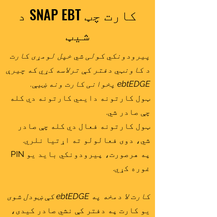
د SNAP EBT کارت چټ
شیټ
پیرودونکي کولی شي خپل لومړی کارت
د کاونټي دفتر کې ترلاسه کړي که چیرې
ebtEDGE پخوانی کارت ونه ښیې.
ټول کارتونه دایمي کارتونه دي کله
چې صادر شي.
ټول کارتونه فعال دي کله چې صادر
شي، دوی فعالولو ته اړتیا نلري.
په هرصورت، پیرودونکي باید یو PIN
غوره کړي.
کارت لا دمخه په ebtEDGE کې ښودل شوی
یو کارت په دفتر کې نشي صادر کیدی،