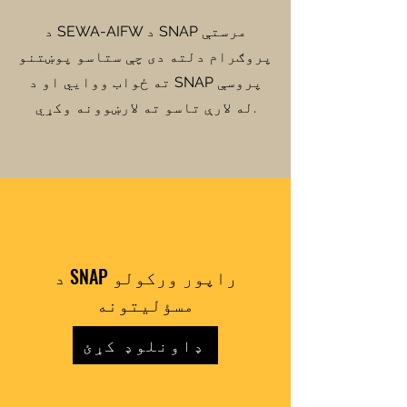
د SEWA-AIFW د SNAP مرستې
پروګرام دلته دی چې ستاسو پوښتنو
ته ځواب ووایي او د SNAP پروسې
له لارې تاسو ته لارښوونه وکړي.
د SNAP راپور ورکولو
مسؤلیتونه
ډاونلوډ کړئ