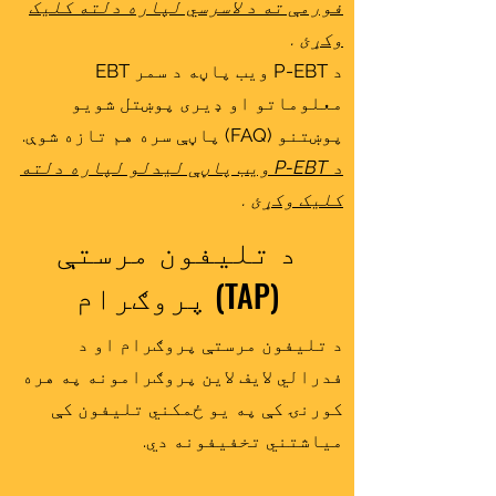
فورمې ته د لاسرسي لپاره دلته کلیک
وکړئ
.
د P-EBT ویب پاڼه د سمر EBT
معلوماتو او ډیری پوښتل شویو
پوښتنو (FAQ) پاڼې سره هم تازه شوې.
د P-EBT ویب پاڼې لیدلو لپاره دلته
کلیک وکړئ
.
د تلیفون مرستې
پروګرام (TAP)
د تلیفون مرستې پروګرام او د
فدرالي لایف لاین پروګرامونه په هره
کورنۍ کې په یو ځمکني تلیفون کې
میاشتني تخفیفونه دي.