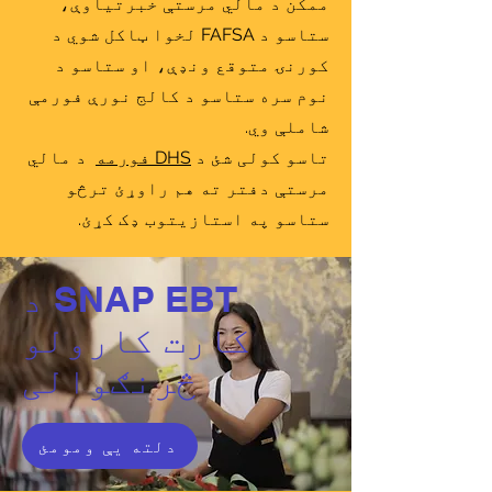
ممکن د مالي مرستې خبرتیاوې،
ستاسو د FAFSA لخوا ټاکل شوي د
کورنۍ متوقع ونډې، او ستاسو د
نوم سره ستاسو د کالج نورې فورمې
شاملې وي.
تاسو کولی شئ د
DHS فورمه
د مالي
مرستې دفتر ته هم راوړئ ترڅو
ستاسو په استازیتوب ډک کړئ.
د SNAP EBT
کارت کارولو
څرنګوالی
دلته یې ومومئ