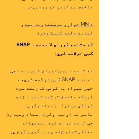
متخصص به تاسو ته ورسیږي.
د MN خواړو مرستندویه لیدو
لپاره دلته کلیک وکړئ
که ستاسو کورنۍ لا دمخه د SNAP
ګټې ترلاسه کوي:
که تاسو د یوې کورنۍ غړی یاست چې
دمخه د SNAP ګټې ترلاسه کوي، د
خپل هیواد یا قومي کارمند سره
اړیکه ونیسئ ترڅو ستاسو د زده
کونکي وړتیا ارزونه وکړي.
تاسو به اړتیا ولرئ اسناد وسپارئ
چې تاسو یو له نوي لنډمهاله
معافیتونو څخه پوره کوئ، کوم چې