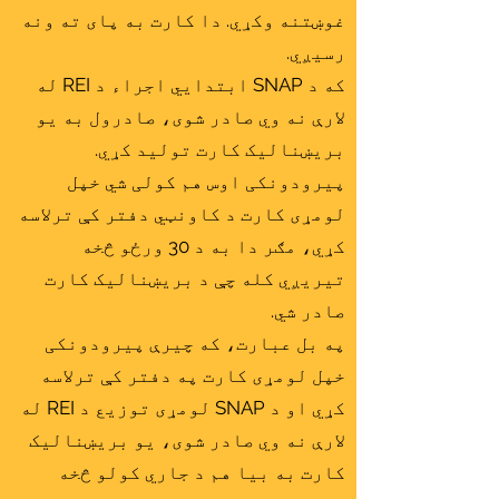
غوښتنه وکړي. دا کارت به پای ته ونه
رسیږي.
که د SNAP ابتدايي اجراء د REI له
لارې نه وي صادر شوی، صادرول به یو
بریښنالیک کارت تولید کړي.
پیرودونکی اوس هم کولی شي خپل
لومړی کارت د کاونټي دفتر کې ترلاسه
کړي، مګر دا به د 30 ورځو څخه
تیریږي کله چې د بریښنالیک کارت
صادر شي.
په بل عبارت، که چیرې پیرودونکی
خپل لومړی کارت په دفتر کې ترلاسه
کړي او د SNAP لومړی توزیع د REI له
لارې نه وي صادر شوی، یو بریښنالیک
کارت به بیا هم د جاري کولو څخه