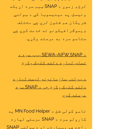
لرئ، زموږ د SNAP ټیم سره اړیکه
ونیسئ. په مینیسوټا کې د ټولنې
شریکان هم شتون لري چې مختلف
ډیموګرافیکونو ته خدمت کوي چې
ستاسو سره به مرسته وکړي.
د SEWA-AIFW SNAP ټیم سره د
تماس لپاره دلته کلیک وکړئ
د ټولنې سازمانونو لیست لپاره
دلته کلیک وکړئ چې د SNAP سره
مرسته کوي
تاسو کولی شئ د MN Food Helper په
کارولو سره د SNAP مرستې لپاره
راجع هم وسپارئ، او د ټولنې SNAP