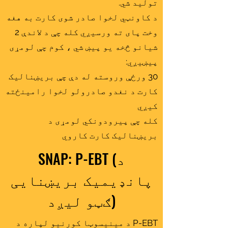
تولید شي.
د کاونټي لخوا صادر شوی کارت به هغه
وخت پای ته ورسیږي کله چې د لاندې 2
شیانو څخه یو پیښ شي ، کوم چې لومړی
پیښیږي:
30 ورځې وروسته له دې چې بریښنالیک
کارت د نغدو صادرولو لخوا رامینځته
کیږي
کله چې پیرودونکي لومړی د
بریښنالیک کارت کاروي
SNAP: P-EBT (د
پانډیمیک بریښنایی
ګټو لیږد)
P-EBT د مینیسوټا کورنیو لپاره د