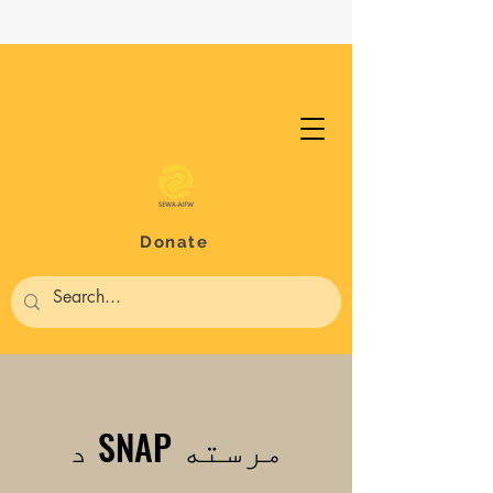
Donate
د SNAP مرسته