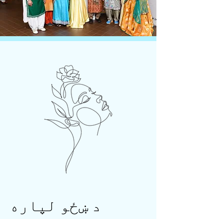
د ښځو لپاره