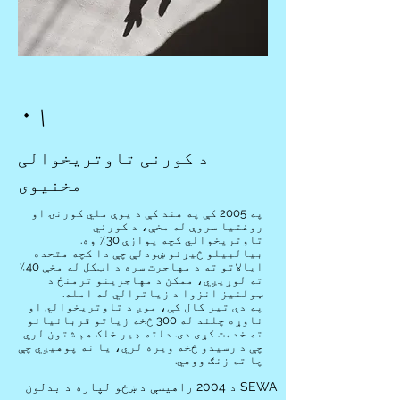
۰۱
د کورنی تاوتریخوالی
مخنیوی
په 2005 کې په هند کې د یوې ملي کورنۍ او
روغتیا سروې له مخې، د کورني
تاوتریخوالي کچه یوازې 30٪ وه.
بیالبیلو څیړنو ښودلې چې دا کچه متحده
ایالاتو ته د مهاجرت سره د اټکل له مخې 40٪
ته لوړیږي، ممکن د مهاجرینو ترمنځ د
ټولنیز انزوا د زیاتوالي له امله.
په دې تیر کال کې، موږ د تاوتریخوالي او
ناوړه چلند له 300 څخه زیاتو قربانیانو
ته خدمت کړی دی. دلته ډیر خلک هم شتون لري
چې د رسیدو څخه ویره لري، یا نه پوهیږي چې
چا ته زنګ ووهي.
SEWA د 2004 راهیسې د ښځو لپاره د بدلون