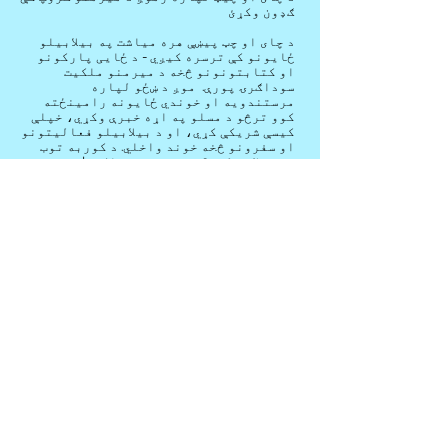
ګډون وکړئ
د چای او چټ پیښې هره میاشت په بیلابیلو
ځایونو کې ترسره کیږي - د ځایی پارکونو
او کتابتونونو څخه د میرمنو ملکیت
سوداګرۍ پورې. موږ د ښځو لپاره
مرستندویه او خوندي ځایونه رامینځته
کوو ترڅو د مسلو په اړه خبرې وکړي، خپلې
کیسې شریکې کړي، او د بیلابیلو فعالیتونو
او سفرونو څخه خوند واخلي. د کوربه توب
سره علاقه لرئ؟ موږ ته خبر راکړئ!
Join