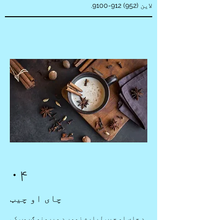
لاین
(952) 912-9100
.
۰۴
چای او چیټ
د چای او چیټ لپاره زموږ د میرمنو ګروپ کې