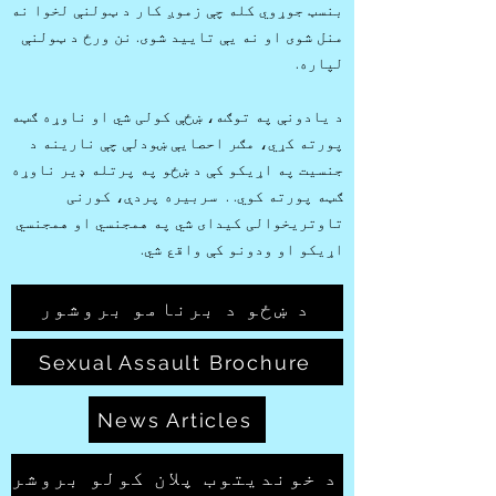
بنسټ جوړوي کله چې زموږ کار د ټولنې لخوا نه
منل شوی او نه یې تایید شوی. نن ورځ د ټولنې
لپاره.
د یادونې په توګه، ښځې کولی شي او ناوړه ګټه
پورته کړي، مګر احصایې ښودلې چې نارینه د
جنسیت په اړیکو کې د ښځو په پرتله ډیر ناوړه
ګټه پورته کوي. . سربیره پردې، کورنی
تاوتریخوالی کیدای شي په همجنسي او همجنسي
اړیکو او ودونو کې واقع شي.
د ښځو د برنامو بروشور
Sexual Assault Brochure
News Articles
د خوندیتوب پلان کولو بروشر