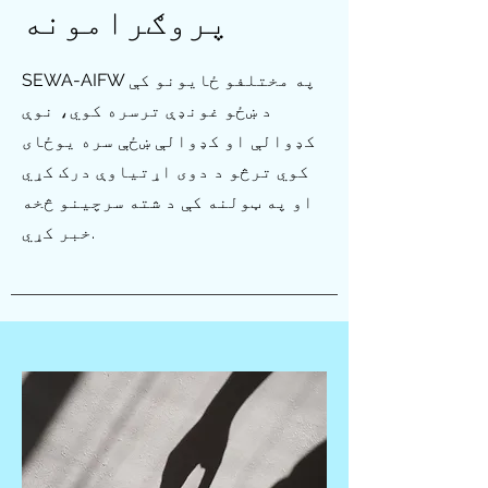
پروګرامونه
SEWA-AIFW په مختلفو ځایونو کې
د ښځو غونډې ترسره کوي، نوې
کډوالې او کډوالې ښځې سره یوځای
کوي ترڅو د دوی اړتیاوې درک کړي
او په ټولنه کې د شته سرچینو څخه
خبر کړي.