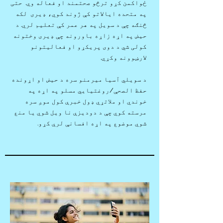
ځواکمن کړو ترڅو صحتمند او فعاله وي. حتی
په متحده ایالاتو کې ژوند کوي، ډیری لکه
څنګه چې د سویل په هر عمر کې تعلیم لري. د
حیض په اړه زاړه باورونه چې ډیری وختونه
کولی شي د دوی پریکړو او فعالیتونو
لارښوونه وکړي.
د سویلي آسیا میرمنو سره د حیض او اړونده
حفظ الصحې/روغتیایي مسلو په اړه په
خوندي او ملاتړي ډول خبرې کول موږ سره
مرسته کوي چې د دودیزې نا ویل شوي یا منع
شوي موضوع په اړه افسانې لرې کړو.