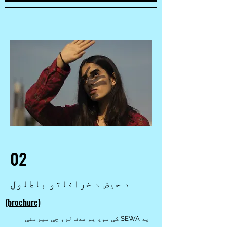
02
د حیض د خرافاتو باطلول
(brochure)
په SEWA کې موږ یو هدف لرو چې میرمنې