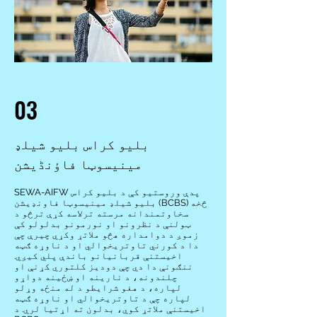
03
بلیو کراس بلیو شیلډ
مینیسوټا فاؤنڈیشن
SEWA-AIFW پدې وروستیو کې د بلیو کراس
بلیو شیلډ مینیسوټا فاونډیشن (BCBS) څخه
سخاوتمندانه مرسته ترلاسه کړې ترڅو د
ټولنې د نظرونو او نورمونو بدلولو کې
زموږ د دوامداره هڅو ملاتړ وکړي چیرې چې
دا د کورني تاوتریخوالي او د ناوړه ګټه
اخیستنې قربانیانو باندې پلي کیږي.
ننګونې دا دي چې دودیز کلتوري کړنې او
چلندونه، د نارینه او ښځینه دواړو
لپاره، د هغو شرایطو د له منځه وړلو
لپاره چې د تاوتریخوالي او ناوړه ګټه
اخیستنې ملاتړ کوي، بدلون ته اړتیا لري. د