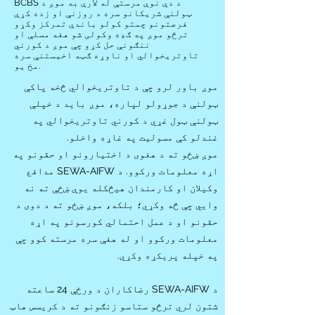
BCBS د دې نوې مرستې له لارې به موږ د
ټولنې شریکانو سره د روزنې او زده کړې
فرصتونو چمتو کولو باندې تمرکز وکړو
ترڅو موږ په ګډه وکولی شو هغه مسلې او
ننګونې حل کړو چې موږ د کورني
تاوتریخوالي او ناوړه ګټه اخیستنې سره
مخ یو.
موږ باور لرو چې د تاوتریخوالي څخه پاکې
ټولنې د جوړولو لپاره، موږ باید د خپلې
ټولنې ټول غړي د کورني تاوتریخوالي په
غندلو کې مسولیت په غاړه واخلو.
موږ ښځو ته د هغوی د اختیارونو او حقونو په
اړه معلومات ورکوو. د SEWA-AIFW مدافع
وکیلان او کارمندان هیڅکله یوې ښځې ته نه
وايي چې څه وکړي؛ بلکه، موږ ښځو ته د دوی د
حقونو او د عمل احتمالي کورسونو په اړه
معلومات ورکوو او له هغې سره مرسته کوو چې
په خپله پریکړه وکړي.
د SEWA-AIFW رضاکاران د ورځې 24 ساعته
شتون لري ترڅو ستاسو زنګونو ته د کریسس هاټ