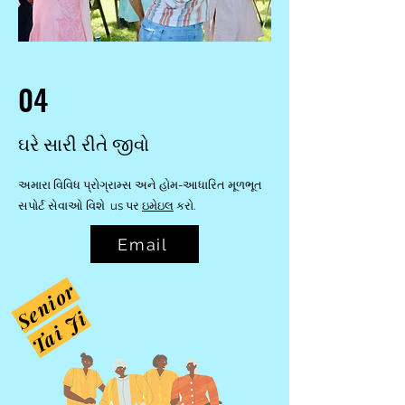
04
ઘરે સારી રીતે જીવો
અમારા વિવિધ પ્રોગ્રામ્સ અને હોમ-આધારિત મૂળભૂત
સપોર્ટ સેવાઓ વિશે us પર
ઇમેઇલ
કરો.
Email
e
n
i
o
r
T
a
i
J
S
i