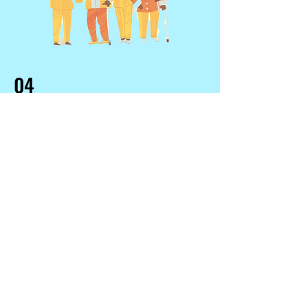
04
ઘરે સારી રીતે જીવો
અમારા વિવિધ પ્રોગ્રામ્સ અને હોમ-આધારિત
મૂળભૂત સપોર્ટ સેવાઓ વિશે us પર
ઇમેઇલ
કરો.
Dementia Questionnaire
Dementia Brochure