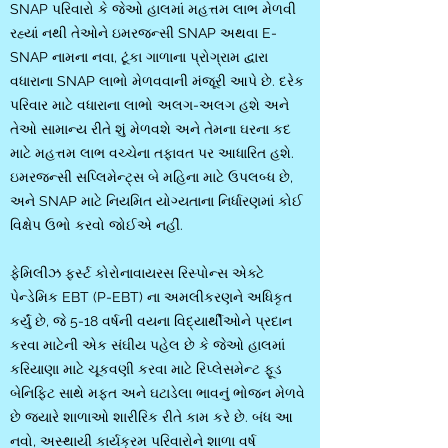
SNAP પરિવારો કે જેઓ હાલમાં મહત્તમ લાભ મેળવી
રહ્યાં નથી તેઓને ઇમરજન્સી SNAP અથવા E-
SNAP નામના નવા, ટૂંકા ગાળાના પ્રોગ્રામ દ્વારા
વધારાના SNAP લાભો મેળવવાની મંજૂરી આપે છે. દરેક
પરિવાર માટે વધારાના લાભો અલગ-અલગ હશે અને
તેઓ સામાન્ય રીતે શું મેળવશે અને તેમના ઘરના કદ
માટે મહત્તમ લાભ વચ્ચેના તફાવત પર આધારિત હશે.
ઇમરજન્સી સપ્લિમેન્ટ્સ બે મહિના માટે ઉપલબ્ધ છે,
અને SNAP માટે નિયમિત યોગ્યતાના નિર્ધારણમાં કોઈ
વિક્ષેપ ઉભો કરવો જોઈએ નહીં.
ફેમિલીઝ
ફર્સ્ટ કોરોનાવાયરસ રિસ્પોન્સ એક્ટે
પેન્ડેમિક EBT (P-EBT) ના અમલીકરણને અધિકૃત
કર્યું છે, જે 5-18 વર્ષની વયના વિદ્યાર્થીઓને પ્રદાન
કરવા માટેની એક સંઘીય પહેલ છે કે જેઓ હાલમાં
કરિયાણા માટે ચૂકવણી કરવા માટે રિપ્લેસમેન્ટ ફૂડ
બેનિફિટ સાથે મફત અને ઘટાડેલા ભાવનું ભોજન મેળવે
છે જ્યારે શાળાઓ શારીરિક રીતે કામ કરે છે. બંધ આ
નવો, અસ્થાયી કાર્યક્રમ પરિવારોને શાળા વર્ષ