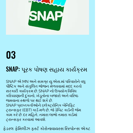
03
SNAP: પૂરક પોષણ સહાય કાર્યક્રમ
SNAP એ MN અને સમગ્ર યુ.એસ.માં પરિવારોને વધુ
પૌષ્ટિક અને સંતુલિત ભોજન મેળવવામાં મદદ કરતો
સરકારી કાર્યક્રમ છે. SNAP નો ઉપયોગ વિવિધ
કરિયાણાની દુકાનો, ખેડૂતોના બજારો અને વરિષ્ઠ
જમવાના સ્થળો પર થઈ શકે છે.
SNAP પ્રાપ્તકર્તાઓને ઇલેક્ટ્રોનિક બેનિફિટ
ટ્રાન્સફર (EBT) કાર્ડ મળે છે, જે ડેબિટ કાર્ડની જેમ
કામ કરે છે. દર મહિને, તમારા લાભો તમારા કાર્ડમાં
ટ્રાન્સફર કરવામાં આવશે.
ફેડરલ ફેમિલીઝ ફર્સ્ટ કોરોનાવાયરસ રિસ્પોન્સ એક્ટ