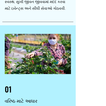
સ્વસ્થ, સુખી જીવન જીવવામાં મદદ કરવા
માટે ઇવેન્ટ્સ અને સીધી સેવાઓ ગોઠવવી.
01
વરિષ્ઠ માટે આધાર