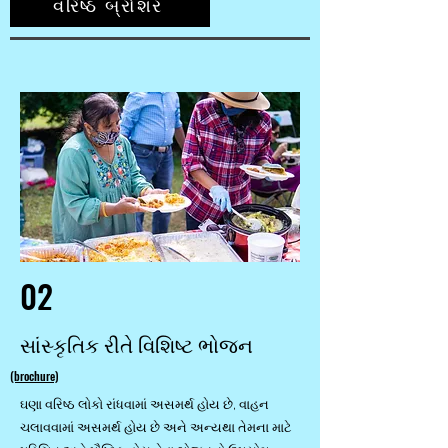
વરિષ્ઠ બ્રોશર
02
સાંસ્કૃતિક રીતે વિશિષ્ટ ભોજન
(brochure)
ઘણા વરિષ્ઠ લોકો રાંધવામાં અસમર્થ હોય છે, વાહન
ચલાવવામાં અસમર્થ હોય છે અને અન્યથા તેમના માટે