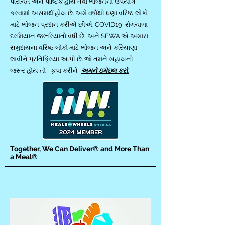
પરિચિત અને પૌષ્ટિક હોય તેવા ભોજનનો ઉપયોગ
કરવામાં અસમર્થ હોય છે. અમે વર્ષોથી ઘણા વરિષ્ઠ લોકો
માટે ભોજન પ્રદાન કરીએ છીએ. COVID19 રોગચાળા
દરમિયાન જરૂરિયાતો વધી છે, અને SEWA એ અમારા
સમુદાયના વરિષ્ઠ લોકો માટે ભોજન અને કરિયાણા
લાવીને પ્રતિક્રિયા આપી છે. જો તમને સહાયની
જરૂર હોય તો - કૃપા કરીને
અમને ઇમેઇલ કરો.
Together, We Can Deliver® and More Than
a Meal®