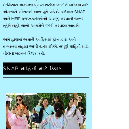
દરમિયાન અન્યથા પ્રાપ્ત થયેલા લાભોને બદલવા માટે
એકસાથે ખોરાકનો લાભ પૂરો પાડે છે. વર્તમાન SNAP
અને MFIP પ્રાપ્તકર્તાઓએ અરજી કરવાની જરૂર
રહેશે નહીં, લાભો આપમેળે જારી કરવામાં આવશે.
અમે હાલમાં અમારી ઑફિસમાં ફોન દ્વારા અને
રૂબરૂમાં સહાય આપી રહ્યા છીએ. સંપૂર્ણ માહિતી માટે,
નીચેના બટનને ક્લિક કરો.
SNAP માહિતી માટે ક્લિક કરો