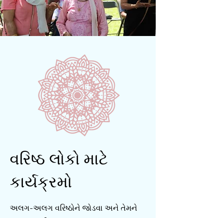
વરિષ્ઠ લોકો માટે
કાર્યક્રમો
અલગ-અલગ વરિષ્ઠોને જોડવા અને તેમને