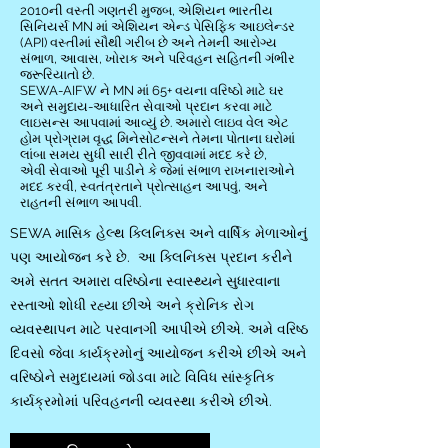
2010ની વસ્તી ગણતરી મુજબ, એશિયન ભારતીય
સિનિયર્સ MN માં એશિયન એન્ડ પેસિફિક આઇલેન્ડર
(API) વસ્તીમાં સૌથી ગરીબ છે અને તેમની આરોગ્ય
સંભાળ, આવાસ, ખોરાક અને પરિવહન સહિતની ગંભીર
જરૂરિયાતો છે.
SEWA-AIFW ને MN માં 65+ વયના વરિષ્ઠો માટે ઘર
અને સમુદાય-આધારિત સેવાઓ પ્રદાન કરવા માટે
લાઇસન્સ આપવામાં આવ્યું છે. અમારો લાઇવ વેલ એટ
હોમ પ્રોગ્રામ વૃદ્ધ મિનેસોટન્સને તેમના પોતાના ઘરોમાં
લાંબા સમય સુધી સારી રીતે જીવવામાં મદદ કરે છે,
એવી સેવાઓ પૂરી પાડીને કે જેમાં સંભાળ રાખનારાઓને
મદદ કરવી, સ્વતંત્રતાને પ્રોત્સાહન આપવું, અને
રાહતની સંભાળ આપવી.
SEWA માસિક હેલ્થ ક્લિનિક્સ અને વાર્ષિક મેળાઓનું
પણ આયોજન કરે છે. આ ક્લિનિક્સ પ્રદાન કરીને
અમે સતત અમારા વરિષ્ઠોના સ્વાસ્થ્યને સુધારવાના
રસ્તાઓ શોધી રહ્યા છીએ અને ક્રોનિક રોગ
વ્યવસ્થાપન માટે પરવાનગી આપીએ છીએ. અમે વરિષ્ઠ
દિવસો જેવા કાર્યક્રમોનું આયોજન કરીએ છીએ અને
વરિષ્ઠોને સમુદાયમાં જોડવા માટે વિવિધ સાંસ્કૃતિક
કાર્યક્રમોમાં પરિવહનની વ્યવસ્થા કરીએ છીએ.