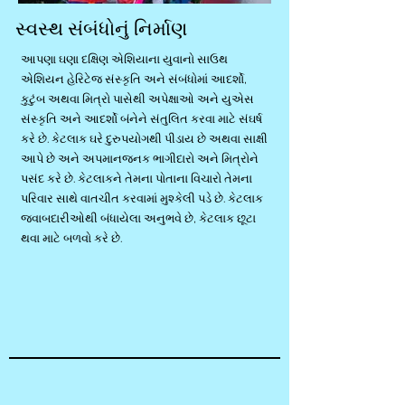
સ્વસ્થ સંબંધોનું નિર્માણ
આપણા ઘણા દક્ષિણ એશિયાના યુવાનો સાઉથ
એશિયન હેરિટેજ સંસ્કૃતિ અને સંબંધોમાં આદર્શો,
કુટુંબ અથવા મિત્રો પાસેથી અપેક્ષાઓ અને યુએસ
સંસ્કૃતિ અને આદર્શો બંનેને સંતુલિત કરવા માટે સંઘર્ષ
કરે છે. કેટલાક ઘરે દુરુપયોગથી પીડાય છે અથવા સાક્ષી
આપે છે અને અપમાનજનક ભાગીદારો અને મિત્રોને
પસંદ કરે છે. કેટલાકને તેમના પોતાના વિચારો તેમના
પરિવાર સાથે વાતચીત કરવામાં મુશ્કેલી પડે છે. કેટલાક
જવાબદારીઓથી બંધાયેલા અનુભવે છે, કેટલાક છૂટા
થવા માટે બળવો કરે છે.