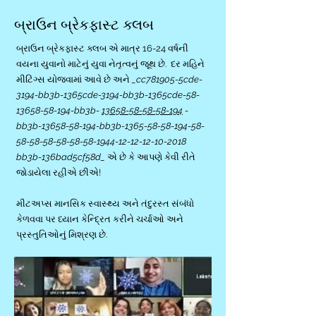
બ્રાઉન બ્રેકફાસ્ટ ક્લબ
બ્રાઉન બ્રેકફાસ્ટ ક્લબ એ માત્ર 16-24 વર્ષની
વયના યુવાનો માટેનું યુવા નેતૃત્વનું જૂથ છે. દર મહિને
મીટિંગ્સ યોજવામાં આવે છે અને
_cc781905-5cde-
3194-bb3b-1365cde-3194-bb3b-1365cde-58-
13658-58-194-bb3b-
13658-58-58-58-194
-
bb3b-13658-58-194-bb3b-1365-58-58-194-58-
58-58-58-58-58-58-1944-12-12-12-10-2018
bb3b-136bad5cf58d_
એ છે કે આપણે કેવી રીતે
જોડાયેલા રહીએ છીએ!
મીટઅપ્સ માનસિક સ્વાસ્થ્ય અને તંદુરસ્ત સંબંધો
કેળવવા પર ધ્યાન કેન્દ્રિત કરીને ચર્ચાઓ અને
પ્રસ્તુતિઓનું મિશ્રણ છે.