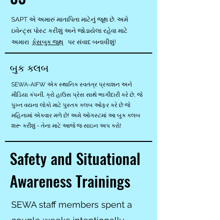
SAPT એ અમારું માતાપિતા માટેનું જૂથ છે. અમે
ઇવેન્ટ્સ પોસ્ટ કરીશું અને જોડાયેલા રહેવા માટે
અમારા
ફેસબુક જૂથ
પર સંવાદ બનાવીશું!
બુક ક્લબ
SEWA-AIFW એક સ્થાનિક સ્વતંત્ર પ્રકાશન અને
મીડિયા કંપની, ક્રો હાઉસ પ્રેસ સાથે ભાગીદારી કરે છે, જે
પુખ્ત વયના લોકો માટે પુસ્તક ક્લબ ઓફર કરે છે જે
મહિનામાં એકવાર મળે છે! અમે ઓગસ્ટમાં આ બુક ક્લબ
શરૂ કરીશું - તેના માટે આજે જ સાઇન અપ કરો!
Safety and Situational
Awareness Trainings
SEWA staff members spent a