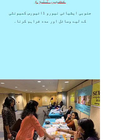
جنوبی ایشیائی نیورو ڈائیورس کمیونٹی
کے لیے وسائل اور مدد فراہم کرنا۔