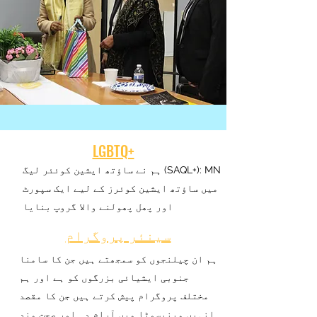
LGBTQ+
ہم نے ساؤتھ ایشین کوئئر لیگ (SAQL+): MN
میں ساؤتھ ایشین کوئرز کے لیے ایک سپورٹ
اور پھل پھولنے والا گروپ بنایا
سینئر پروگرام
ہم ان چیلنجوں کو سمجھتے ہیں جن کا سامنا
جنوبی ایشیائی بزرگوں کو ہے اور ہم
مختلف پروگرام پیش کرتے ہیں جن کا مقصد
انہیں مینیسوٹا میں آرام دہ اور صحت مند