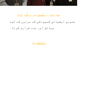
مردوں کے پروگرام
جنوبی ایشیائی کمیونٹی کے مردوں کے لیے
وسائل اور مدد فراہم کرنا۔
تحقیق
SEWA-AIFW جنوبی ایشیائی کمیونٹی کی
مجموعی صحت کو بڑھانے کے لیے پرعزم ہے،
اور اس بات کو سمجھتا ہے کہ اس راستے کا
آغاز ضروریات کا اندازہ لگانے اور ان کی
مقدار درست کرنے سے ہوتا ہے۔