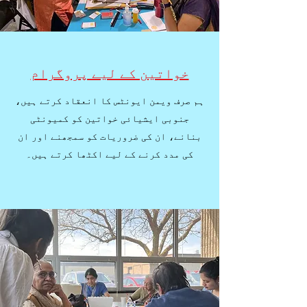
خواتین کے لیے پروگرام
ہم صرف ویمن ایونٹس کا انعقاد کرتے ہیں،
جنوبی ایشیائی خواتین کو کمیونٹی
بنانے، ان کی ضروریات کو سمجھنے اور ان
کی مدد کرنے کے لیے اکٹھا کرتے ہیں۔